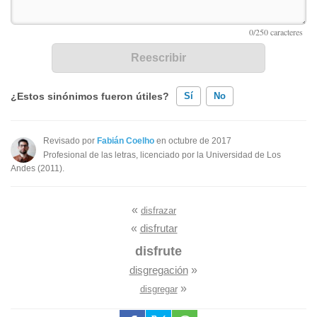
¿Estos sinónimos fueron útiles?
Sí
No
Existen sinónimos incorrectos
Revisado por
Fabián Coelho
en octubre de 2017
Profesional de las letras, licenciado por la Universidad de Los
Ninguno de los sinónimos presentados me ayudó
Andes (2011).
Otro
«
disfrazar
«
disfrutar
disfrute
disgregación
»
»
disgregar