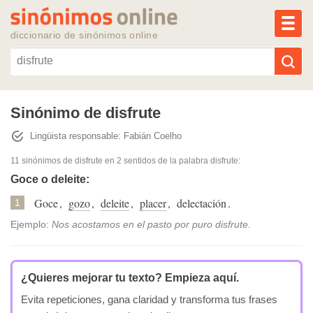
MEN
diccionario de sinónimos online
Reescribir texto con IA
Sinónimo de disfrute
Lingüista responsable: Fabián Coelho
Sinónimos populares
11 sinónimos de disfrute
en 2 sentidos de la palabra
disfrute
:
Temas populares
Goce o deleite:
Goce
,
gozo
,
deleite
,
placer
,
delectación
.
1
Temas recientes
Ejemplo:
Nos acostamos en el pasto por puro disfrute.
¿Quieres mejorar tu texto?
Empieza aquí.
Evita repeticiones, gana claridad y transforma tus frases