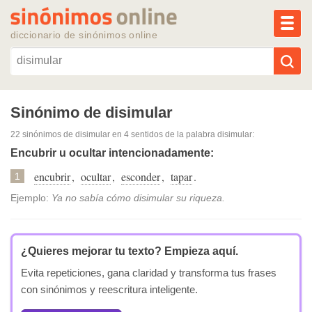
MEN
diccionario de sinónimos online
Reescribir texto con IA
Sinónimo de disimular
22 sinónimos de disimular
en 4 sentidos de la palabra
disimular
:
Sinónimos populares
Encubrir u ocultar intencionadamente:
encubrir
,
ocultar
,
esconder
,
tapar
.
Temas populares
1
Ejemplo:
Ya no sabía cómo disimular su riqueza.
Temas recientes
¿Quieres mejorar tu texto?
Empieza aquí.
Evita repeticiones, gana claridad y transforma tus frases
con sinónimos y reescritura inteligente.