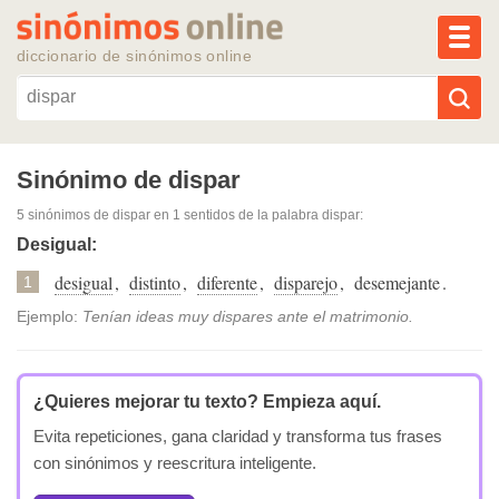
MEN
diccionario de sinónimos online
Reescribir texto con IA
Sinónimo de dispar
5 sinónimos de dispar
en 1 sentidos de la palabra
dispar
:
Sinónimos populares
Desigual:
desigual
,
distinto
,
diferente
,
disparejo
,
desemejante
.
Temas populares
1
Ejemplo:
Tenían ideas muy dispares ante el matrimonio.
Temas recientes
¿Quieres mejorar tu texto?
Empieza aquí.
Evita repeticiones, gana claridad y transforma tus frases
con sinónimos y reescritura inteligente.