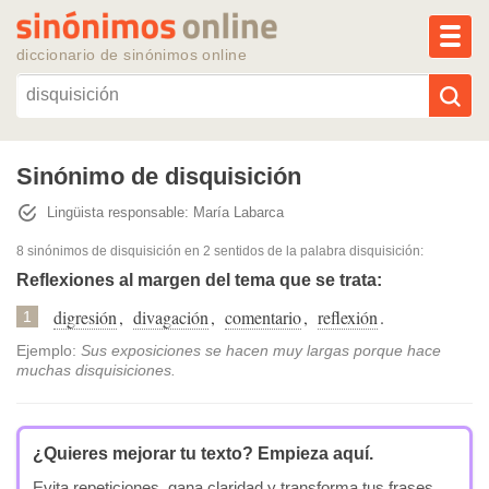
MEN
diccionario de sinónimos online
Reescribir texto con IA
Sinónimo de disquisición
Lingüista responsable: María Labarca
Sinónimos populares
8 sinónimos de disquisición
en 2 sentidos de la palabra
disquisición
:
Temas populares
Reflexiones al margen del tema que se trata:
digresión
,
divagación
,
comentario
,
reflexión
.
1
Temas recientes
Ejemplo:
Sus exposiciones se hacen muy largas porque hace
muchas disquisiciones.
¿Quieres mejorar tu texto?
Empieza aquí.
Evita repeticiones, gana claridad y transforma tus frases