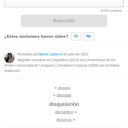
¿Estos sinónimos fueron útiles?
Sí
No
Existen sinónimos incorrectos
Revisado por
María Labarca
en julio de 2022
Magister scientiae en Lingüística (2013) por Universidad de los
Ninguno de los sinónimos presentados me ayudó
Andes y licenciada en Lenguas y Literaturas Clásicas (2008) por la misma
institución.
Otro
«
disputa
«
disputar
disquisición
disruptivo
»
»
distancia