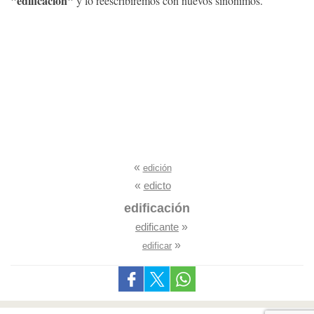
"edificación"
y lo reescribiremos con nuevos sinónimos.
«
edición
«
edicto
edificación
edificante
»
»
edificar