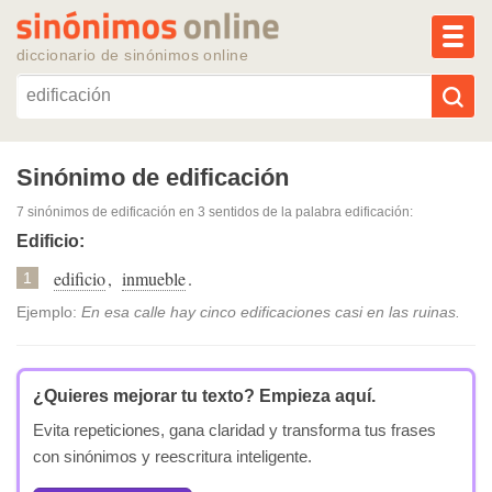
MEN
diccionario de sinónimos online
Reescribir texto con IA
Sinónimo de edificación
7 sinónimos de edificación
en 3 sentidos de la palabra
edificación
:
Sinónimos populares
Edificio:
edificio
,
inmueble
.
Temas populares
1
Ejemplo:
En esa calle hay cinco edificaciones casi en las ruinas.
Temas recientes
¿Quieres mejorar tu texto?
Empieza aquí.
Evita repeticiones, gana claridad y transforma tus frases
con sinónimos y reescritura inteligente.