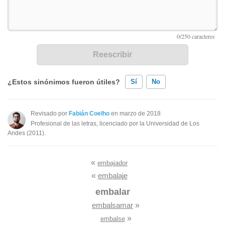
¿Estos sinónimos fueron útiles?
Sí
No
Existen sinónimos incorrectos
Revisado por
Fabián Coelho
en marzo de 2018
Profesional de las letras, licenciado por la Universidad de Los
Ninguno de los sinónimos presentados me ayudó
Andes (2011).
Otro
«
embajador
«
embalaje
embalar
embalsamar
»
»
embalse