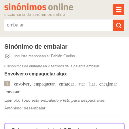
MEN
diccionario de sinónimos online
Reescribir texto con IA
Sinónimo de embalar
Lingüista responsable: Fabián Coelho
Sinónimos populares
8 sinónimos de embalar
en 2 sentidos de la palabra
embalar
:
Temas populares
Envolver o empaquetar algo:
envolver
,
empaquetar
,
enfardar
,
atar
,
liar
,
encajonar
,
1
Temas recientes
envasar
.
Ejemplo:
Todo está embalado y listo para despacharse.
Antónimo: desembalar