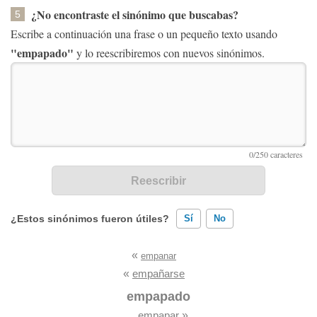
¿No encontraste el sinónimo que buscabas?
5
Escribe a continuación una frase o un pequeño texto usando
"empapado"
y lo reescribiremos con nuevos sinónimos.
¿Estos sinónimos fueron útiles?
Sí
No
«
empanar
Existen sinónimos incorrectos
«
empañarse
Ninguno de los sinónimos presentados me ayudó
empapado
empapar
»