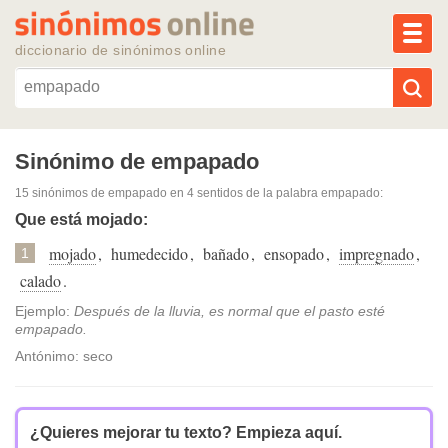
MEN
diccionario de sinónimos online
Reescribir texto con IA
Sinónimo de empapado
15 sinónimos de empapado
en 4 sentidos de la palabra
empapado
:
Sinónimos populares
Que está mojado:
mojado
,
humedecido
,
bañado
,
ensopado
,
impregnado
,
Temas populares
1
calado
.
Temas recientes
Ejemplo:
Después de la lluvia, es normal que el pasto esté
empapado.
Antónimo: seco
¿Quieres mejorar tu texto?
Empieza aquí.