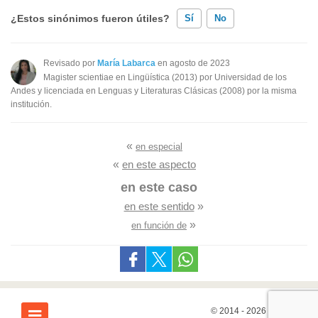
¿Estos sinónimos fueron útiles?
Sí
No
Existen sinónimos incorrectos
Revisado por
María Labarca
en agosto de 2023
Magister scientiae en Lingüística (2013) por Universidad de los
Ninguno de los sinónimos presentados me ayudó
Andes y licenciada en Lenguas y Literaturas Clásicas (2008) por la misma
institución.
Otro
«
en especial
«
en este aspecto
en este caso
en este sentido
»
»
en función de
© 2014 - 2026
7Graus