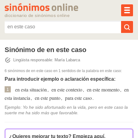
MEN
diccionario de sinónimos online
Reescribir texto con IA
Sinónimo de en este caso
Lingüista responsable: María Labarca
Sinónimos populares
6 sinónimos de en este caso
en 1 sentidos de la palabra
en este caso
:
Temas populares
Para introducir ejemplo o aclaración específica:
en esta situación
,
en este contexto
,
en este momento
,
en
1
Temas recientes
esta instancia
,
en este punto
,
para este caso
.
Ejemplo:
Yo he sido afortunado en la vida, pero en este caso la
suerte me ha sido más que favorable.
¿Quieres mejorar tu texto?
Empieza aquí.