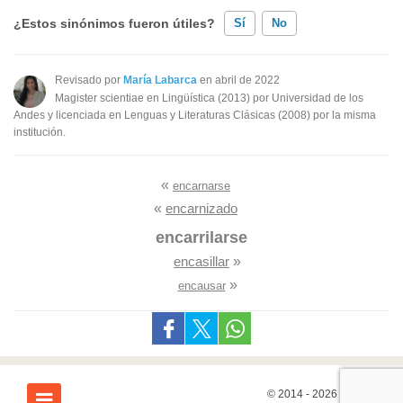
¿Estos sinónimos fueron útiles?
Sí
No
Existen sinónimos incorrectos
Revisado por
María Labarca
en abril de 2022
Magister scientiae en Lingüística (2013) por Universidad de los
Ninguno de los sinónimos presentados me ayudó
Andes y licenciada en Lenguas y Literaturas Clásicas (2008) por la misma
institución.
Otro
«
encarnarse
«
encarnizado
encarrilarse
encasillar
»
»
encausar
© 2014 - 2026
7Graus