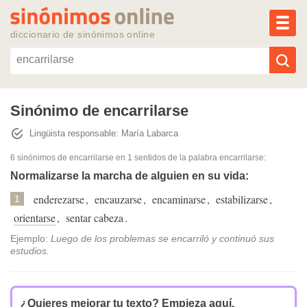
MEN
diccionario de sinónimos online
Reescribir texto con IA
Sinónimo de encarrilarse
Lingüista responsable: María Labarca
Sinónimos populares
6 sinónimos de encarrilarse
en 1 sentidos de la palabra
encarrilarse
:
Temas populares
Normalizarse la marcha de alguien en su vida:
enderezarse
,
encauzarse
,
encaminarse
,
estabilizarse
,
1
Temas recientes
orientarse
,
sentar cabeza
.
Ejemplo:
Luego de los problemas se encarriló y continuó sus
estudios.
¿Quieres mejorar tu texto?
Empieza aquí.