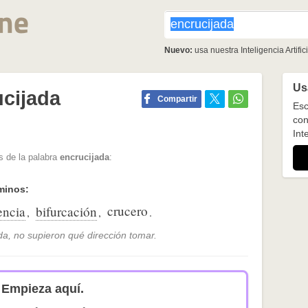
Nuevo:
usa nuestra Inteligencia Artifici
Usa
cijada
Compartir
Esc
con
Inte
s de la palabra
encrucijada
:
minos:
crucero
encia
bifurcación
,
,
.
da, no supieron qué dirección tomar.
Empieza aquí.