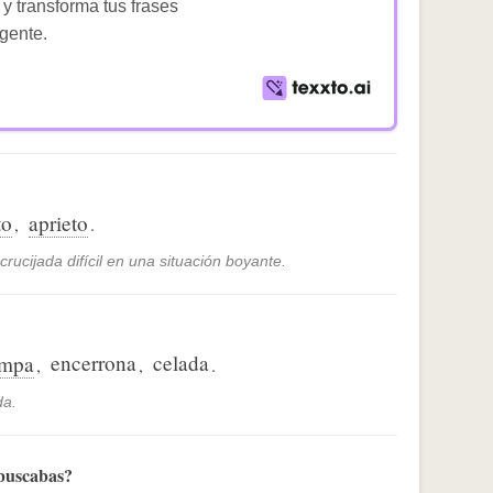
 y transforma tus frases
igente.
to
aprieto
,
.
ucijada difícil en una situación boyante.
encerrona
celada
ampa
,
,
.
da.
 buscabas?