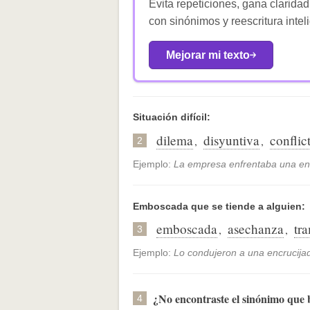
Evita repeticiones, gana claridad
con sinónimos y reescritura intel
Mejorar mi texto
Situación difícil:
dilema
disyuntiva
conflic
,
,
2
Ejemplo:
La empresa enfrentaba una encr
Emboscada que se tiende a alguien:
emboscada
asechanza
tr
,
,
3
Ejemplo:
Lo condujeron a una encrucija
¿No encontraste el sinónimo que
4