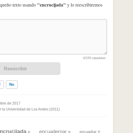
"encrucijada"
pequeño texto usando
y lo reescribiremos
í
No
mbre de 2017
or la Universidad de Los Andes (2011).
ados me ayudó
ncrucijada
encuadernar
»
»
»
encuadrar