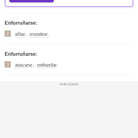
Enfurruñarse:
afilar
,
resentirse
.
2
Enfurruñarse:
atascarse
,
embarrilar
.
3