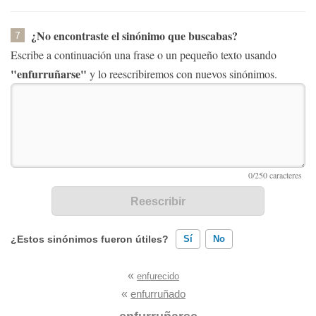
¿No encontraste el sinónimo que buscabas?
7
Escribe a continuación una frase o un pequeño texto usando
"enfurruñarse"
y lo reescribiremos con nuevos sinónimos.
¿Estos sinónimos fueron útiles?
Sí
No
«
enfurecido
Existen sinónimos incorrectos
«
enfurruñado
Ninguno de los sinónimos presentados me ayudó