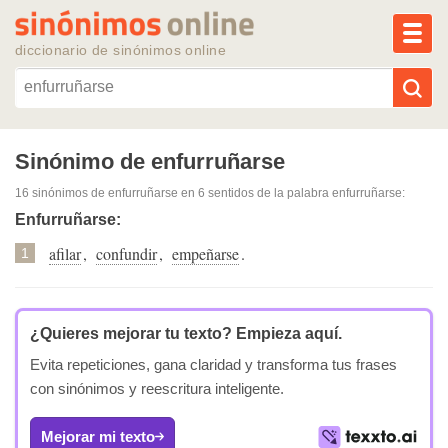
MEN
diccionario de sinónimos online
Reescribir texto con IA
Sinónimo de enfurruñarse
16 sinónimos de enfurruñarse
en 6 sentidos de la palabra
enfurruñarse
:
Sinónimos populares
Enfurruñarse:
afilar
,
confundir
,
empeñarse
.
Temas populares
1
Temas recientes
¿Quieres mejorar tu texto?
Empieza aquí.
Evita repeticiones, gana claridad y transforma tus frases
con sinónimos y reescritura inteligente.
Mejorar mi texto