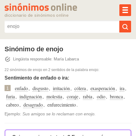
MEN
diccionario de sinónimos online
Reescribir texto con IA
Sinónimo de enojo
Lingüista responsable: María Labarca
Sinónimos populares
22 sinónimos de enojo
en 2 sentidos de la palabra
enojo
:
Temas populares
Sentimiento de enfado o ira:
enfado
,
disgusto
,
irritación
,
cólera
,
exasperación
,
ira
,
1
Temas recientes
furia
,
indignación
,
molestia
,
coraje
,
rabia
,
odio
,
bronca
,
cabreo
,
desagrado
,
enfurecimiento
.
Ejemplo:
Sus amigos se lo reclaman con enojo.