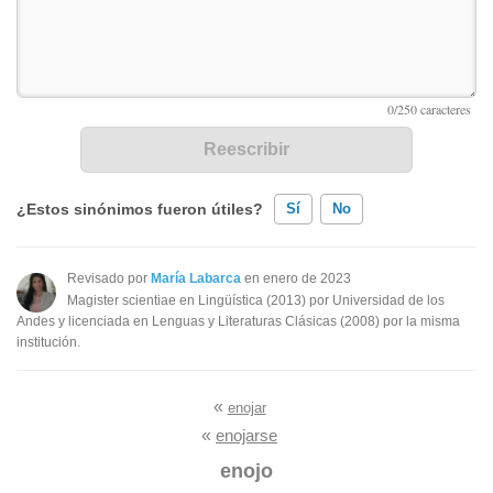
¿Estos sinónimos fueron útiles?
Sí
No
Existen sinónimos incorrectos
Revisado por
María Labarca
en enero de 2023
Magister scientiae en Lingüística (2013) por Universidad de los
Ninguno de los sinónimos presentados me ayudó
Andes y licenciada en Lenguas y Literaturas Clásicas (2008) por la misma
institución.
Otro
«
enojar
«
enojarse
enojo