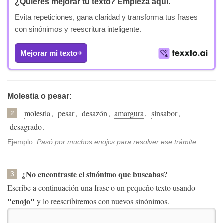
¿Quieres mejorar tu texto?
Empieza aquí.
Evita repeticiones, gana claridad y transforma tus frases
con sinónimos y reescritura inteligente.
Mejorar mi texto
Molestia o pesar:
molestia
,
pesar
,
desazón
,
amargura
,
sinsabor
,
2
desagrado
.
Ejemplo:
Pasó por muchos enojos para resolver ese trámite.
¿No encontraste el sinónimo que buscabas?
3
Escribe a continuación una frase o un pequeño texto usando
"enojo"
y lo reescribiremos con nuevos sinónimos.