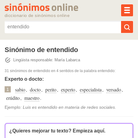
MEN
diccionario de sinónimos online
Reescribir texto con IA
Sinónimo de entendido
Lingüista responsable: María Labarca
Sinónimos populares
31 sinónimos de entendido
en 4 sentidos de la palabra
entendido
:
Temas populares
Experto o docto:
sabio
,
docto
,
perito
,
experto
,
especialista
,
versado
,
1
Temas recientes
erúdito
,
maestro
.
Ejemplo:
Luis es entendido en materia de redes sociales.
¿Quieres mejorar tu texto?
Empieza aquí.