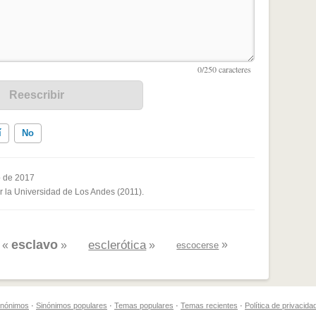
í
No
 de 2017
or la Universidad de Los Andes (2011).
ados me ayudó
esclavo
esclerótica
»
«
»
»
escocerse
sinónimos
·
Sinónimos populares
·
Temas populares
·
Temas recientes
·
Política de privacida