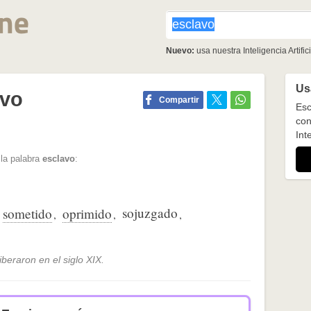
Nuevo:
usa nuestra Inteligencia Artifici
Usa
avo
Compartir
Esc
con
Inte
 la palabra
esclavo
:
sojuzgado
sometido
oprimido
,
,
,
liberaron en el siglo XIX.