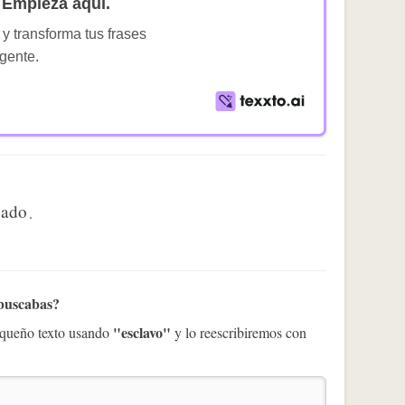
Empieza aquí.
 y transforma tus frases
igente.
gado
.
 buscabas?
"esclavo"
pequeño texto usando
y lo reescribiremos con