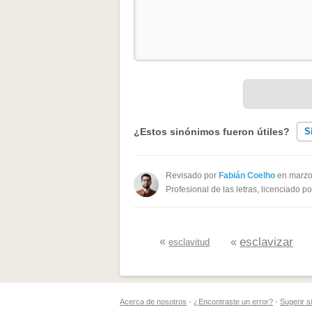
¿Estos sinónimos fueron útiles?
S
Existen sinónimos incorrectos
Revisado por
Fabián Coelho
en marzo
Profesional de las letras, licenciado p
Ninguno de los sinónimos present
Otro
«
esclavizar
«
esclavitud
Acerca de nosotros
·
¿Encontraste un error?
·
Sugerir 