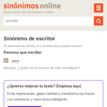
MEN
diccionario de sinónimos online
Reescribir texto con IA
Sinónimo de escritor
20 sinónimos de escritor
en 5 sentidos de la palabra
escritor
:
Sinónimos populares
Persona que escribe:
autor
.
Temas populares
1
Ejemplo:
¿Quién es el escritor de este manifiesto?
Temas recientes
¿Quieres mejorar tu texto?
Empieza aquí.
Evita repeticiones, gana claridad y transforma tus frases
con sinónimos y reescritura inteligente.