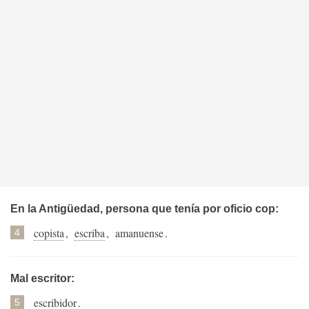
En la Antigüedad, persona que tenía por oficio cop:
copista
,
escriba
,
amanuense
.
4
Mal escritor:
escribidor
.
5