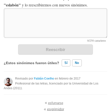
"eslabón"
y lo reescribiremos con nuevos sinónimos.
¿Estos sinónimos fueron útiles?
Sí
No
Existen sinónimos incorrectos
Revisado por
Fabián Coelho
en febrero de 2017
Profesional de las letras, licenciado por la Universidad de Los
Ninguno de los sinónimos presentados me ayudó
Andes (2011).
Otro
«
esfumarse
«
esgrimidor