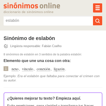
MEN
diccionario de sinónimos online
Reescribir texto con IA
Sinónimo de eslabón
Lingüista responsable: Fabián Coelho
Sinónimos populares
8 sinónimos de eslabón
en 3 sentidos de la palabra
eslabón
:
Temas populares
Elemento que une una cosa con otra:
nexo
,
vínculo
,
conexión
,
ligazón
.
1
Temas recientes
Ejemplo:
Era el eslabón que faltaba para conectar el crimen con
su autor.
¿Quieres mejorar tu texto?
Empieza aquí.
Evita repeticiones, gana claridad y transforma tus frases