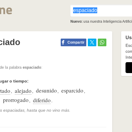
Nuevo:
usa nuestra Inteligencia Artifici
Usa
ciado
Compartir
Esc
con
Inte
de la palabra
espaciado
:
lugar o tiempo:
desunido
esparcido
rtado
alejado
,
,
,
,
prorrogado
diferido
,
,
.
ás espaciadas, hasta que no vino más.