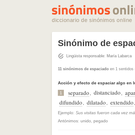
diccionario de sinónimos online
Sinónimo de espa
Lingüista responsable: María Labarca
11 sinónimos de espaciado
en 1 sentidos 
Acción y efecto de espaciar algo en 
distanciado
separado
apa
,
,
1
difundido
dilatado
extendido
,
,
Ejemplo:
Sus visitas fueron cada vez m
Antónimos: unido, pegado