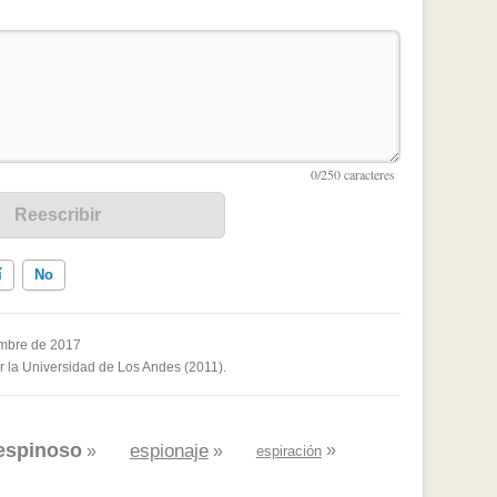
í
No
mbre de 2017
or la Universidad de Los Andes (2011).
ados me ayudó
espinoso
espionaje
»
»
»
espiración