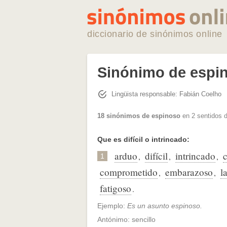
diccionario de sinónimos online
Sinónimo de espi
Lingüista responsable: Fabián Coelho
18 sinónimos de espinoso
en 2 sentidos d
Que es difícil o intrincado:
arduo
difícil
intrincado
,
,
,
1
comprometido
embarazoso
l
,
,
fatigoso
.
Ejemplo:
Es un asunto espinoso.
Antónimo: sencillo