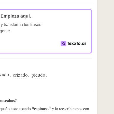
Empieza aquí.
 y transforma tus frases
igente.
zado
erizado
picudo
,
,
.
 buscabas?
"espinoso"
pequeño texto usando
y lo reescribiremos con