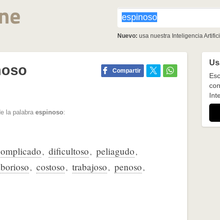
Nuevo:
usa nuestra Inteligencia Artifici
Usa
noso
Compartir
Esc
con
Inte
e la palabra
espinoso
:
complicado
dificultoso
peliagudo
,
,
,
aborioso
costoso
trabajoso
penoso
,
,
,
,