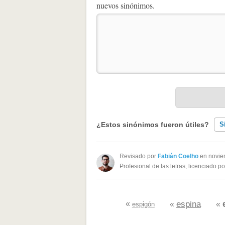
nuevos sinónimos.
¿Estos sinónimos fueron útiles?
S
Existen sinónimos incorrectos
Revisado por
Fabián Coelho
en novie
Profesional de las letras, licenciado p
Ninguno de los sinónimos present
Otro
«
espina
«
«
espigón