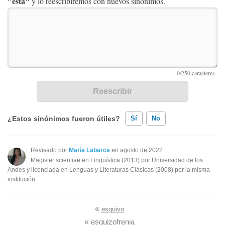
"está"
y lo reescribiremos con nuevos sinónimos.
¿Estos sinónimos fueron útiles?
Sí
No
Existen sinónimos incorrectos
Revisado por
María Labarca
en agosto de 2022
Magister scientiae en Lingüística (2013) por Universidad de los
Ninguno de los sinónimos presentados me ayudó
Andes y licenciada en Lenguas y Literaturas Clásicas (2008) por la misma
institución.
Otro
«
esquivo
«
esquizofrenia