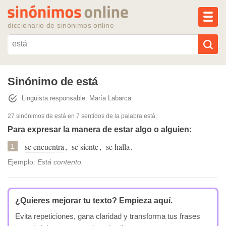
MEN
diccionario de sinónimos online
Reescribir texto con IA
Sinónimo de está
Lingüista responsable: María Labarca
Sinónimos populares
27 sinónimos de está
en 7 sentidos de la palabra
está
:
Temas populares
Para expresar la manera de estar algo o alguien:
se encuentra
,
se siente
,
se halla
.
1
Temas recientes
Ejemplo:
Está contento.
¿Quieres mejorar tu texto?
Empieza aquí.
Evita repeticiones, gana claridad y transforma tus frases