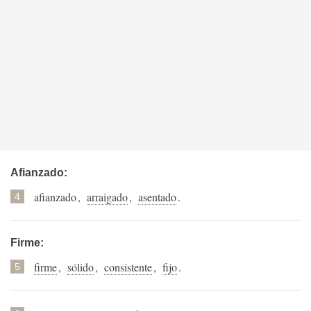
Afianzado:
afianzado
,
arraigado
,
asentado
.
4
Firme:
firme
,
sólido
,
consistente
,
fijo
.
5