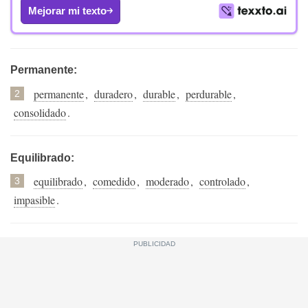
Mejorar mi texto
Permanente:
permanente
,
duradero
,
durable
,
perdurable
,
2
consolidado
.
Equilibrado:
equilibrado
,
comedido
,
moderado
,
controlado
,
3
impasible
.