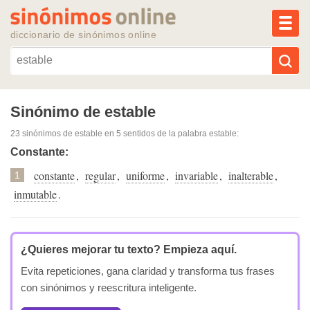
MEN
diccionario de sinónimos online
Reescribir texto con IA
Sinónimo de estable
23 sinónimos de estable
en 5 sentidos de la palabra
estable
:
Sinónimos populares
Constante:
constante
,
regular
,
uniforme
,
invariable
,
inalterable
,
Temas populares
1
inmutable
.
Temas recientes
¿Quieres mejorar tu texto?
Empieza aquí.
Evita repeticiones, gana claridad y transforma tus frases
con sinónimos y reescritura inteligente.