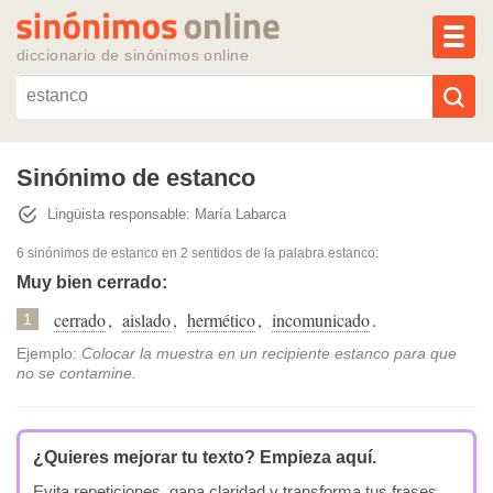
MEN
diccionario de sinónimos online
Reescribir texto con IA
Sinónimo de estanco
Lingüista responsable: María Labarca
Sinónimos populares
6 sinónimos de estanco
en 2 sentidos de la palabra
estanco
:
Temas populares
Muy bien cerrado:
cerrado
,
aislado
,
hermético
,
incomunicado
.
1
Temas recientes
Ejemplo:
Colocar la muestra en un recipiente estanco para que
no se contamine.
¿Quieres mejorar tu texto?
Empieza aquí.
Evita repeticiones, gana claridad y transforma tus frases