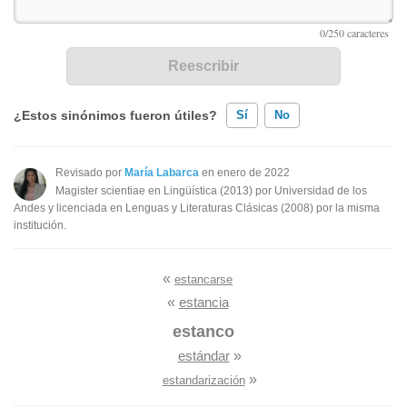
¿Estos sinónimos fueron útiles?
Sí
No
Existen sinónimos incorrectos
Revisado por
María Labarca
en enero de 2022
Magister scientiae en Lingüística (2013) por Universidad de los
Ninguno de los sinónimos presentados me ayudó
Andes y licenciada en Lenguas y Literaturas Clásicas (2008) por la misma
institución.
Otro
«
estancarse
«
estancia
estanco
estándar
»
»
estandarización