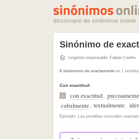
diccionario de sinónimos online
Sinónimo de exac
Lingüista responsable: Fabián Coelho
8 sinónimos de exactamente
en 1 sentidos
Con exactitud:
con exactitud
precisament
,
1
textualmente
idé
cabalmente
,
,
Ejemplo:
Las pruebas coinciden exacta