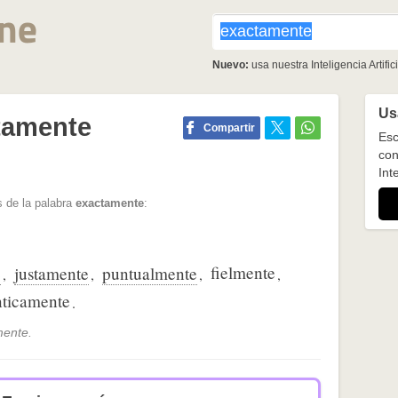
Nuevo:
usa nuestra Inteligencia Artifici
Usa
tamente
Compartir
Esc
con
Inte
 de la palabra
exactamente
:
fielmente
e
justamente
puntualmente
,
,
,
,
nticamente
.
mente.