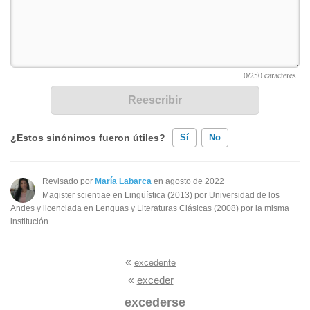
¿Estos sinónimos fueron útiles?
Sí
No
Existen sinónimos incorrectos
Revisado por
María Labarca
en agosto de 2022
Magister scientiae en Lingüística (2013) por Universidad de los
Ninguno de los sinónimos presentados me ayudó
Andes y licenciada en Lenguas y Literaturas Clásicas (2008) por la misma
institución.
Otro
«
excedente
«
exceder
excederse