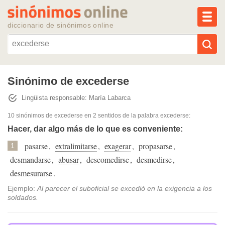
MEN
diccionario de sinónimos online
Reescribir texto con IA
Sinónimo de excederse
Lingüista responsable: María Labarca
Sinónimos populares
10 sinónimos de excederse
en 2 sentidos de la palabra
excederse
:
Temas populares
Hacer, dar algo más de lo que es conveniente:
pasarse
,
extralimitarse
,
exagerar
,
propasarse
,
1
Temas recientes
desmandarse
,
abusar
,
descomedirse
,
desmedirse
,
desmesurarse
.
Ejemplo:
Al parecer el suboficial se excedió en la exigencia a los
soldados.