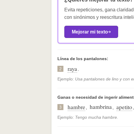
Evita repeticiones, gana claridad
con sinónimos y reescritura intel
Mejorar mi texto
Línea de los pantalones:
raya
.
2
Ejemplo:
Usa pantalones de lino y con el
Ganas o necesidad de ingerir aliment
hambrina
hambre
apetito
,
,
3
Ejemplo:
Tengo mucha hambre.