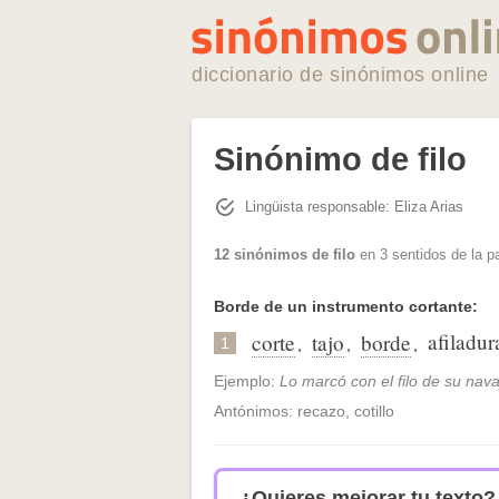
diccionario de sinónimos online
Sinónimo de filo
Lingüista responsable: Eliza Arias
12 sinónimos de filo
en 3 sentidos de la p
Borde de un instrumento cortante:
afiladur
corte
tajo
borde
,
,
,
1
Ejemplo:
Lo marcó con el filo de su nava
Antónimos: recazo, cotillo
¿Quieres mejorar tu texto?