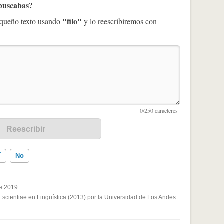
 buscabas?
"filo"
pequeño texto usando
y lo reescribiremos con
í
No
e 2019
 scientiae en Lingüística (2013) por la Universidad de Los Andes
ados me ayudó