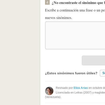
¿No encontraste el sinónimo que
4
Escribe a continuación una frase o un 
nuevos sinónimos.
¿Estos sinónimos fueron útiles?
S
Existen sinónimos incorrectos
Revisado por
Eliza Arias
en octubre d
Licenciada en Letras (2007) y magister
Ninguno de los sinónimos present
(Venezuela).