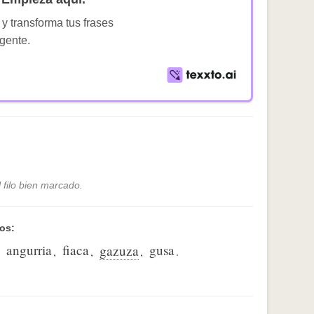
 y transforma tus frases
igente.
 filo bien marcado.
os:
angurria
fiaca
gusa
gazuza
,
,
,
,
.