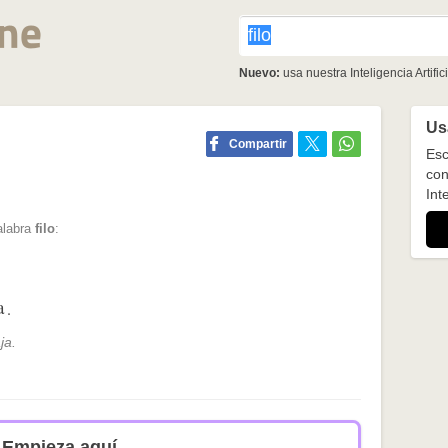
Nuevo:
usa nuestra Inteligencia Artifici
Usa
Compartir
Esc
con
Inte
alabra
filo
:
a
.
ja.
Empieza aquí.