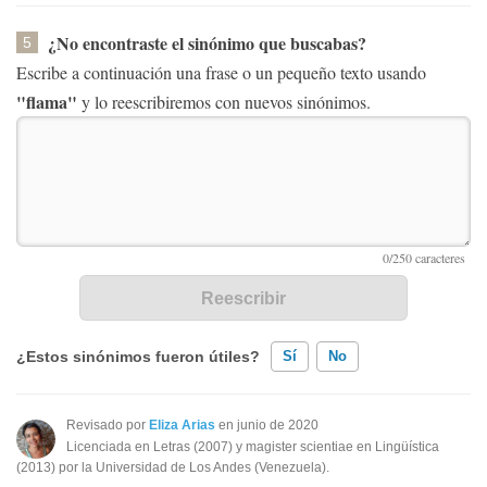
¿No encontraste el sinónimo que buscabas?
5
Escribe a continuación una frase o un pequeño texto usando
"flama"
y lo reescribiremos con nuevos sinónimos.
¿Estos sinónimos fueron útiles?
Sí
No
Existen sinónimos incorrectos
Revisado por
Eliza Arias
en junio de 2020
Licenciada en Letras (2007) y magister scientiae en Lingüística
Ninguno de los sinónimos presentados me ayudó
(2013) por la Universidad de Los Andes (Venezuela).