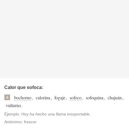
Calor que sofoca:
bochorno
,
calorina
,
fogaje
,
sofoco
,
sofoquina
,
chajuán
,
4
vulturno
.
Ejemplo:
Hoy ha hecho una flama insoportable.
Antónimo: frescor