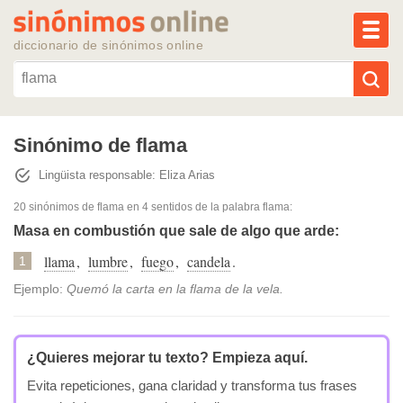
MEN
diccionario de sinónimos online
Reescribir texto con IA
Sinónimo de flama
Lingüista responsable: Eliza Arias
Sinónimos populares
20 sinónimos de flama
en 4 sentidos de la palabra
flama
:
Temas populares
Masa en combustión que sale de algo que arde:
llama
,
lumbre
,
fuego
,
candela
.
1
Temas recientes
Ejemplo:
Quemó la carta en la flama de la vela.
¿Quieres mejorar tu texto?
Empieza aquí.
Evita repeticiones, gana claridad y transforma tus frases