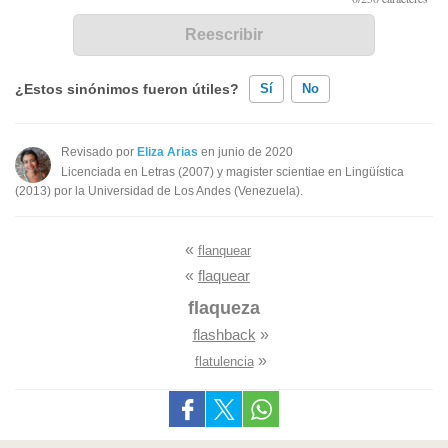
¿Estos sinónimos fueron útiles?
Sí
No
Existen sinónimos incorrectos
Revisado por
Eliza Arias
en junio de 2020
Licenciada en Letras (2007) y magister scientiae en Lingüística
Ninguno de los sinónimos presentados me ayudó
(2013) por la Universidad de Los Andes (Venezuela).
Otro
«
flanquear
«
flaquear
flaqueza
flashback
»
»
flatulencia