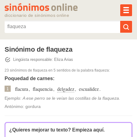
MEN
diccionario de sinónimos online
Reescribir texto con IA
Sinónimo de flaqueza
Lingüista responsable: Eliza Arias
Sinónimos populares
23 sinónimos de flaqueza
en 5 sentidos de la palabra
flaqueza
:
Temas populares
Poquedad de carnes:
flacura
,
flaquencia
,
delgadez
,
escualidez
.
1
Temas recientes
Ejemplo:
A ese perro se le veían las costillas de la flaqueza.
Antónimo: gordura
¿Quieres mejorar tu texto?
Empieza aquí.