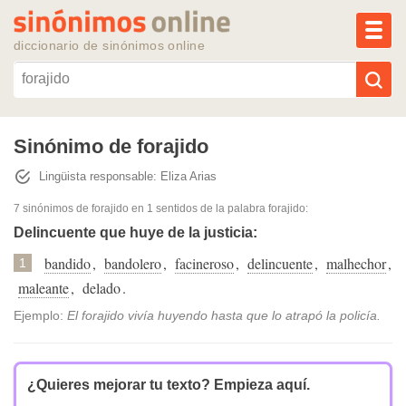
MEN
diccionario de sinónimos online
Reescribir texto con IA
Sinónimo de forajido
Lingüista responsable: Eliza Arias
Sinónimos populares
7 sinónimos de forajido
en 1 sentidos de la palabra
forajido
:
Temas populares
Delincuente que huye de la justicia:
bandido
,
bandolero
,
facineroso
,
delincuente
,
malhechor
,
1
Temas recientes
maleante
,
delado
.
Ejemplo:
El forajido vivía huyendo hasta que lo atrapó la policía.
¿Quieres mejorar tu texto?
Empieza aquí.