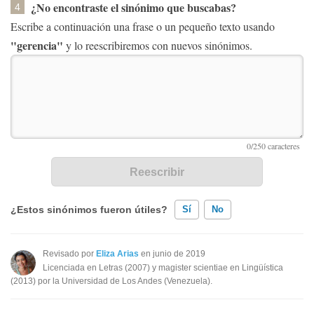
¿No encontraste el sinónimo que buscabas?
4
Escribe a continuación una frase o un pequeño texto usando
"gerencia"
y lo reescribiremos con nuevos sinónimos.
¿Estos sinónimos fueron útiles?
Sí
No
Existen sinónimos incorrectos
Revisado por
Eliza Arias
en junio de 2019
Licenciada en Letras (2007) y magister scientiae en Lingüística
Ninguno de los sinónimos presentados me ayudó
(2013) por la Universidad de Los Andes (Venezuela).
Otro