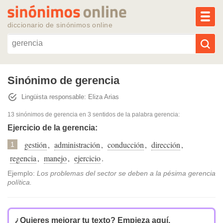
MEN
diccionario de sinónimos online
Reescribir texto con IA
Sinónimo de gerencia
Lingüista responsable: Eliza Arias
Sinónimos populares
13 sinónimos de gerencia
en 3 sentidos de la palabra
gerencia
:
Temas populares
Ejercicio de la gerencia:
gestión
,
administración
,
conducción
,
dirección
,
1
Temas recientes
regencia
,
manejo
,
ejercicio
.
Ejemplo:
Los problemas del sector se deben a la pésima gerencia
política.
¿Quieres mejorar tu texto?
Empieza aquí.