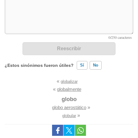
¿Estos sinónimos fueron útiles?
Sí
No
«
globalizar
Existen sinónimos incorrectos
«
globalmente
Ninguno de los sinónimos presentados me ayudó
globo
globo aerostático
»
Otro
»
globular