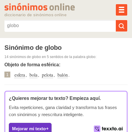
MEN
diccionario de sinónimos online
Reescribir texto con IA
Sinónimo de globo
14 sinónimos de globo
en 5 sentidos de la palabra
globo
:
Sinónimos populares
Objeto de forma esférica:
esfera
,
bola
,
pelota
,
balón
.
Temas populares
1
Temas recientes
¿Quieres mejorar tu texto?
Empieza aquí.
Evita repeticiones, gana claridad y transforma tus frases
con sinónimos y reescritura inteligente.
Mejorar mi texto