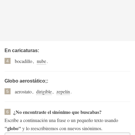
En caricaturas:
bocadillo
,
nube
.
4
Globo aerostático;:
aerostato
,
dirigible
,
zepelín
.
5
¿No encontraste el sinónimo que buscabas?
6
Escribe a continuación una frase o un pequeño texto usando
"globo"
y lo reescribiremos con nuevos sinónimos.