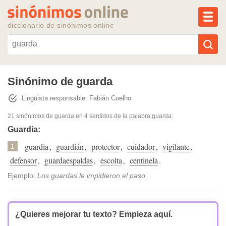
MEN
diccionario de sinónimos online
Reescribir texto con IA
Sinónimo de guarda
Lingüista responsable: Fabián Coelho
Sinónimos populares
21 sinónimos de guarda
en 4 sentidos de la palabra
guarda
:
Temas populares
Guardia:
guardia
,
guardián
,
protector
,
cuidador
,
vigilante
,
1
Temas recientes
defensor
,
guardaespaldas
,
escolta
,
centinela
.
Ejemplo:
Los guardas le impidieron el paso.
¿Quieres mejorar tu texto?
Empieza aquí.