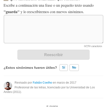
Escribe a continuación una frase o un pequeño texto usando
"guarda"
y lo reescribiremos con nuevos sinónimos.
¿Estos sinónimos fueron útiles?
Sí
No
Existen sinónimos incorrectos
Revisado por
Fabián Coelho
en marzo de 2017
Profesional de las letras, licenciado por la Universidad de Los
Ninguno de los sinónimos presentados me ayudó
Andes (2011).
Otro
«
guapa