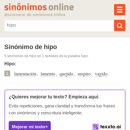
MEN
diccionario de sinónimos online
Reescribir texto con IA
Sinónimo de hipo
5 sinónimos de hipo
en 1 sentidos de la palabra
hipo
:
Sinónimos populares
Hipo:
lamentación
,
lamento
,
quejido
,
suspiro
,
vagido
.
Temas populares
1
Temas recientes
¿Quieres mejorar tu texto?
Empieza aquí.
Evita repeticiones, gana claridad y transforma tus frases
con sinónimos y reescritura inteligente.
Mejorar mi texto