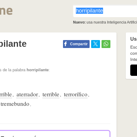
Nuevo:
usa nuestra Inteligencia Artifici
Usa
pilante
Compartir
Esc
con
Inte
s de la palabra
horripilante
:
rrible
aterrador
terrible
terrorífico
,
,
,
,
tremebundo
.