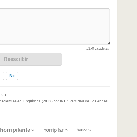
í
No
2020
 scientiae en Lingüística (2013) por la Universidad de Los Andes
ados me ayudó
horripilante
horripilar
»
«
»
»
horror