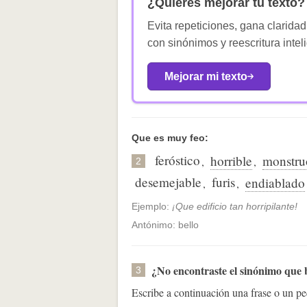
¿Quieres mejorar tu texto?
Evita repeticiones, gana claridad
con sinónimos y reescritura intel
Mejorar mi texto
Que es muy feo:
feróstico
horrible
monstru
,
,
2
desemejable
furis
endiablado
,
,
Ejemplo:
¡Que edificio tan horripilante!
Antónimo: bello
¿No encontraste el sinónimo que
3
Escribe a continuación una frase o un 