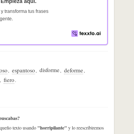
Empieza aquí.
 y transforma tus frases
igente.
disforme
oso
espantoso
deforme
,
,
,
,
fiero
,
.
 buscabas?
"horripilante"
pequeño texto usando
y lo reescribiremos