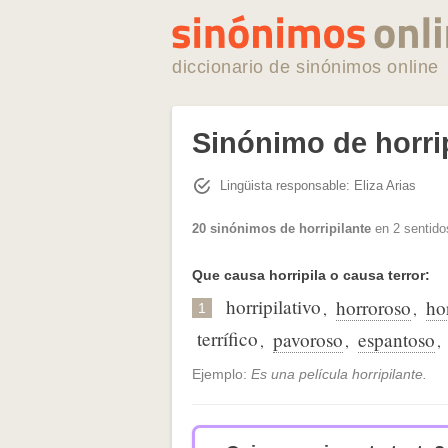
diccionario de sinónimos online
Sinónimo de horri
Lingüista responsable: Eliza Arias
20 sinónimos de horripilante
en 2 sentido
Que causa horripila o causa terror:
horripilativo
horroroso
ho
,
,
1
terrífico
pavoroso
espantoso
,
,
,
Ejemplo:
Es una película horripilante.