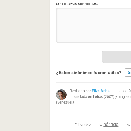
con nuevos sinónimos.
¿Estos sinónimos fueron útiles?
S
Existen sinónimos incorrectos
Revisado por
Eliza Arias
en abril de 
Licenciada en Letras (2007) y magister
Ninguno de los sinónimos present
(Venezuela).
Otro
«
hórrido
«
horrible