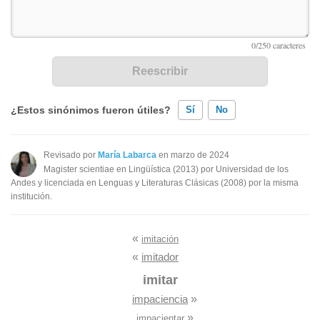
¿Estos sinónimos fueron útiles?
Sí
No
Existen sinónimos incorrectos
Revisado por
María Labarca
en marzo de 2024
Magister scientiae en Lingüística (2013) por Universidad de los
Ninguno de los sinónimos presentados me ayudó
Andes y licenciada en Lenguas y Literaturas Clásicas (2008) por la misma
institución.
Otro
«
imitación
«
imitador
imitar
impaciencia
»
»
impacientar