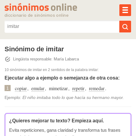
MEN
diccionario de sinónimos online
Reescribir texto con IA
Sinónimo de imitar
Lingüista responsable: María Labarca
Sinónimos populares
10 sinónimos de imitar
en 2 sentidos de la palabra
imitar
:
Temas populares
Ejecutar algo a ejemplo o semejanza de otra cosa:
copiar
,
emular
,
mimetizar
,
repetir
,
remedar
.
1
Temas recientes
Ejemplo:
El niño imitaba todo lo que hacía su hermano mayor.
¿Quieres mejorar tu texto?
Empieza aquí.
Evita repeticiones, gana claridad y transforma tus frases