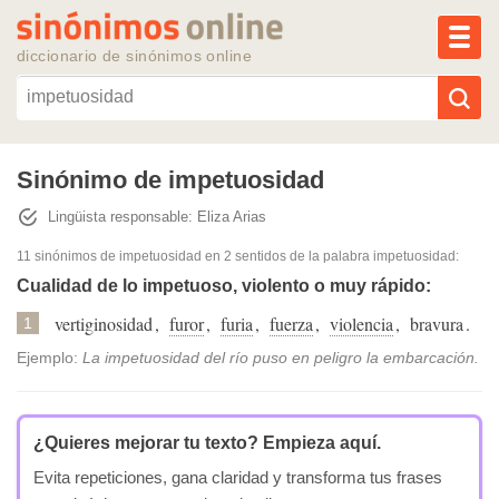
MEN
diccionario de sinónimos online
Reescribir texto con IA
Sinónimo de impetuosidad
Lingüista responsable: Eliza Arias
Sinónimos populares
11 sinónimos de impetuosidad
en 2 sentidos de la palabra
impetuosidad
:
Temas populares
Cualidad de lo impetuoso, violento o muy rápido:
vertiginosidad
,
furor
,
furia
,
fuerza
,
violencia
,
bravura
.
1
Temas recientes
Ejemplo:
La impetuosidad del río puso en peligro la embarcación.
¿Quieres mejorar tu texto?
Empieza aquí.
Evita repeticiones, gana claridad y transforma tus frases