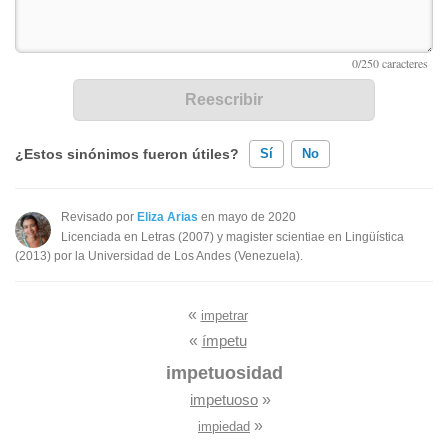
¿Estos sinónimos fueron útiles?
Sí
No
Existen sinónimos incorrectos
Revisado por
Eliza Arias
en mayo de 2020
Licenciada en Letras (2007) y magister scientiae en Lingüística
Ninguno de los sinónimos presentados me ayudó
(2013) por la Universidad de Los Andes (Venezuela).
Otro
«
impetrar
«
ímpetu
impetuosidad
impetuoso
»
»
impiedad