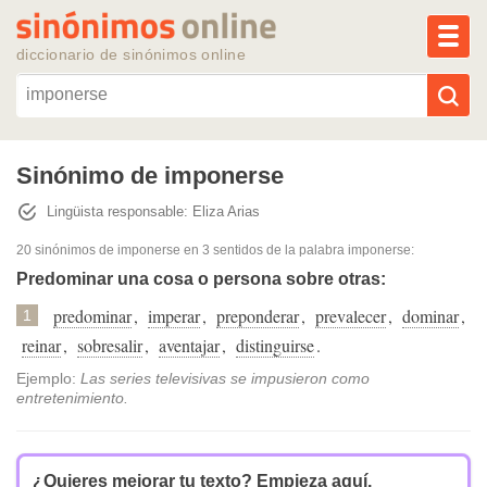
MEN
diccionario de sinónimos online
Reescribir texto con IA
Sinónimo de imponerse
Lingüista responsable: Eliza Arias
Sinónimos populares
20 sinónimos de imponerse
en 3 sentidos de la palabra
imponerse
:
Temas populares
Predominar una cosa o persona sobre otras:
predominar
,
imperar
,
preponderar
,
prevalecer
,
dominar
,
1
Temas recientes
reinar
,
sobresalir
,
aventajar
,
distinguirse
.
Ejemplo:
Las series televisivas se impusieron como
entretenimiento.
¿Quieres mejorar tu texto?
Empieza aquí.