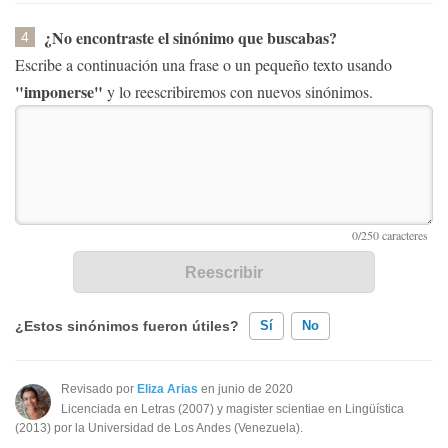
¿No encontraste el sinónimo que buscabas?
4
Escribe a continuación una frase o un pequeño texto usando
"imponerse"
y lo reescribiremos con nuevos sinónimos.
¿Estos sinónimos fueron útiles?
Sí
No
Existen sinónimos incorrectos
Revisado por
Eliza Arias
en junio de 2020
Licenciada en Letras (2007) y magister scientiae en Lingüística
Ninguno de los sinónimos presentados me ayudó
(2013) por la Universidad de Los Andes (Venezuela).