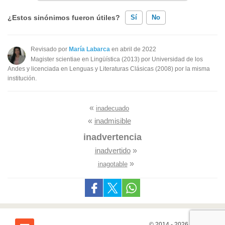
¿Estos sinónimos fueron útiles?
Sí
No
Existen sinónimos incorrectos
Revisado por
María Labarca
en abril de 2022
Magister scientiae en Lingüística (2013) por Universidad de los
Ninguno de los sinónimos presentados me ayudó
Andes y licenciada en Lenguas y Literaturas Clásicas (2008) por la misma
institución.
Otro
«
inadecuado
«
inadmisible
inadvertencia
inadvertido
»
»
inagotable
© 2014 - 2026
7Graus