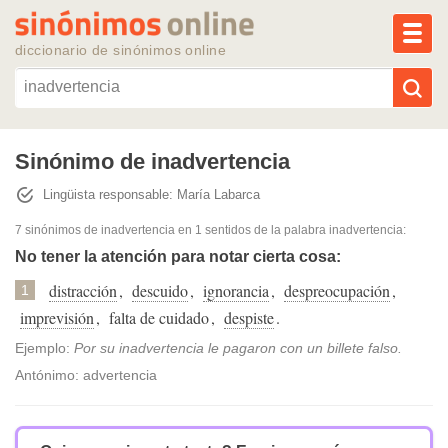
MEN
diccionario de sinónimos online
Reescribir texto con IA
Sinónimo de inadvertencia
Lingüista responsable: María Labarca
Sinónimos populares
7 sinónimos de inadvertencia
en 1 sentidos de la palabra
inadvertencia
:
Temas populares
No tener la atención para notar cierta cosa:
distracción
,
descuido
,
ignorancia
,
despreocupación
,
1
Temas recientes
imprevisión
,
falta de cuidado
,
despiste
.
Ejemplo:
Por su inadvertencia le pagaron con un billete falso.
Antónimo: advertencia