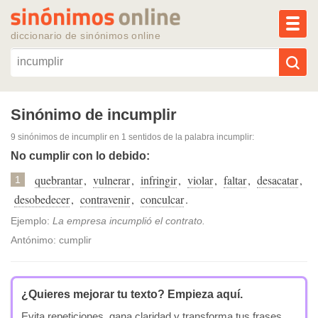
MEN
diccionario de sinónimos online
Reescribir texto con IA
Sinónimo de incumplir
9 sinónimos de incumplir
en 1 sentidos de la palabra
incumplir
:
Sinónimos populares
No cumplir con lo debido:
quebrantar
,
vulnerar
,
infringir
,
violar
,
faltar
,
desacatar
,
Temas populares
1
desobedecer
,
contravenir
,
conculcar
.
Temas recientes
Ejemplo:
La empresa incumplió el contrato.
Antónimo: cumplir
¿Quieres mejorar tu texto?
Empieza aquí.
Evita repeticiones, gana claridad y transforma tus frases