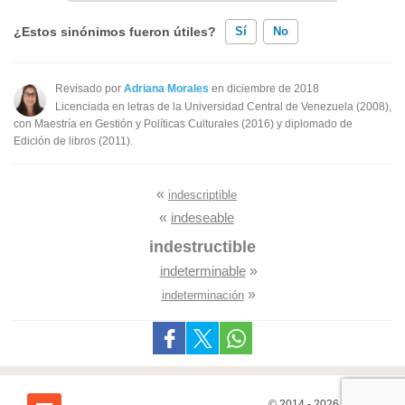
¿Estos sinónimos fueron útiles?
Sí
No
Existen sinónimos incorrectos
Revisado por
Adriana Morales
en diciembre de 2018
Licenciada en letras de la Universidad Central de Venezuela (2008),
Ninguno de los sinónimos presentados me ayudó
con Maestría en Gestión y Políticas Culturales (2016) y diplomado de
Edición de libros (2011).
Otro
«
indescriptible
«
indeseable
indestructible
indeterminable
»
»
indeterminación
© 2014 - 2026
7Graus