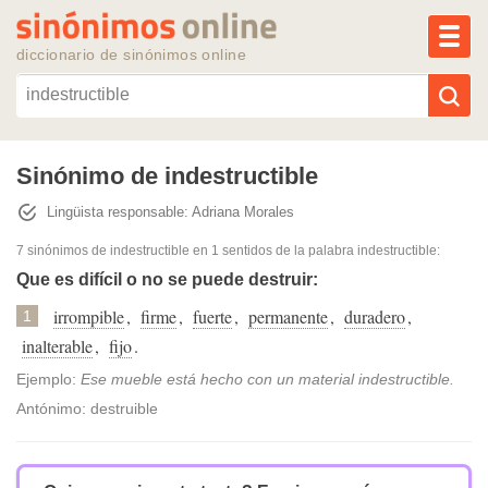
MEN
diccionario de sinónimos online
Reescribir texto con IA
Sinónimo de indestructible
Lingüista responsable: Adriana Morales
Sinónimos populares
7 sinónimos de indestructible
en 1 sentidos de la palabra
indestructible
:
Temas populares
Que es difícil o no se puede destruir:
irrompible
,
firme
,
fuerte
,
permanente
,
duradero
,
1
Temas recientes
inalterable
,
fijo
.
Ejemplo:
Ese mueble está hecho con un material indestructible.
Antónimo: destruible