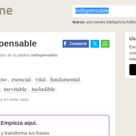
Nuevo:
usa nuestra Inteligencia Artifici
Usa
spensable
Compartir
Esc
con
dos de la palabra
indispensable
:
Inte
iso
esencial
vital
fundamental
,
,
,
,
inevitable
ineludible
,
,
.
s en este caso.
Empieza aquí.
 y transforma tus frases