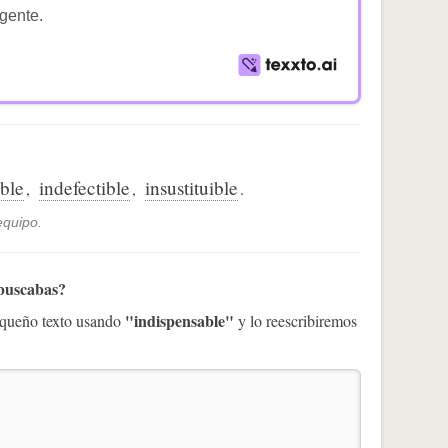
igente.
ble
indefectible
insustituible
,
,
.
equipo.
 buscabas?
"indispensable"
pequeño texto usando
y lo reescribiremos