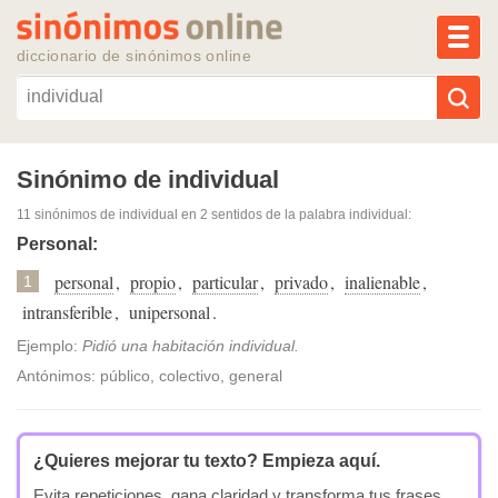
MEN
diccionario de sinónimos online
Reescribir texto con IA
Sinónimo de individual
11 sinónimos de individual
en 2 sentidos de la palabra
individual
:
Sinónimos populares
Personal:
personal
,
propio
,
particular
,
privado
,
inalienable
,
Temas populares
1
intransferible
,
unipersonal
.
Temas recientes
Ejemplo:
Pidió una habitación individual.
Antónimos: público, colectivo, general
¿Quieres mejorar tu texto?
Empieza aquí.
Evita repeticiones, gana claridad y transforma tus frases