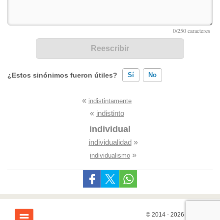
¿Estos sinónimos fueron útiles?
Sí
No
«
indistintamente
Existen sinónimos incorrectos
«
indistinto
Ninguno de los sinónimos presentados me ayudó
individual
individualidad
»
Otro
»
individualismo
© 2014 - 2026
7Graus