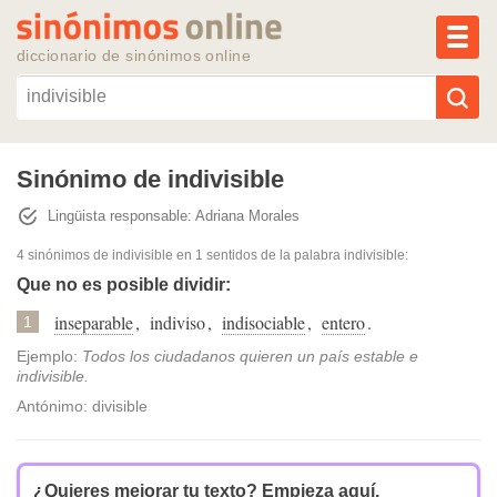
MEN
diccionario de sinónimos online
Reescribir texto con IA
Sinónimo de indivisible
Lingüista responsable: Adriana Morales
Sinónimos populares
4 sinónimos de indivisible
en 1 sentidos de la palabra
indivisible
:
Temas populares
Que no es posible dividir:
inseparable
,
indiviso
,
indisociable
,
entero
.
1
Temas recientes
Ejemplo:
Todos los ciudadanos quieren un país estable e
indivisible.
Antónimo: divisible
¿Quieres mejorar tu texto?
Empieza aquí.