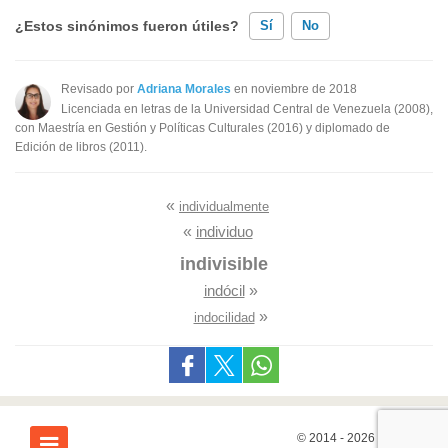
¿Estos sinónimos fueron útiles?
Sí
No
Existen sinónimos incorrectos
Revisado por
Adriana Morales
en noviembre de 2018
Licenciada en letras de la Universidad Central de Venezuela (2008),
Ninguno de los sinónimos presentados me ayudó
con Maestría en Gestión y Políticas Culturales (2016) y diplomado de
Edición de libros (2011).
Otro
«
individualmente
«
individuo
indivisible
indócil
»
»
indocilidad
© 2014 - 2026
7Graus