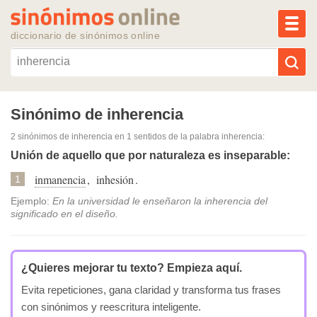
MEN
diccionario de sinónimos online
Reescribir texto con IA
Sinónimo de inherencia
2 sinónimos de inherencia
en 1 sentidos de la palabra
inherencia
:
Sinónimos populares
Unión de aquello que por naturaleza es inseparable:
inmanencia
,
inhesión
.
Temas populares
1
Ejemplo:
En la universidad le enseñaron la inherencia del
significado en el diseño.
Temas recientes
¿Quieres mejorar tu texto?
Empieza aquí.
Evita repeticiones, gana claridad y transforma tus frases
con sinónimos y reescritura inteligente.