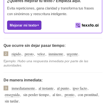
¿Quieres mejorar tu texto?
Empieza aquí.
Evita repeticiones, gana claridad y transforma tus frases
con sinónimos y reescritura inteligente.
Mejorar mi texto
Que ocurre sin dejar pasar tiempo:
rápido
,
presto
,
veloz
,
inminente
,
urgente
.
2
Ejemplo:
Hubo una respuesta inmediata por parte de las
autoridades.
De manera inmediata:
inmediatamente
,
al instante
,
al punto
,
ipso facto
,
3
enseguida
,
sin perder tiempo
,
al tiro
,
pronto
,
con prontitud
,
sin tardar
.