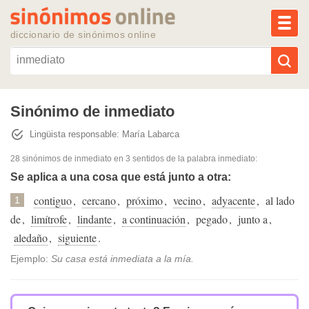
MEN
diccionario de sinónimos online
Reescribir texto con IA
Sinónimo de inmediato
Lingüista responsable: María Labarca
Sinónimos populares
28 sinónimos de inmediato
en 3 sentidos de la palabra
inmediato
:
Temas populares
Se aplica a una cosa que está junto a otra:
contiguo
,
cercano
,
próximo
,
vecino
,
adyacente
,
al lado
1
Temas recientes
de
,
limítrofe
,
lindante
,
a continuación
,
pegado
,
junto a
,
aledaño
,
siguiente
.
Ejemplo:
Su casa está inmediata a la mía.