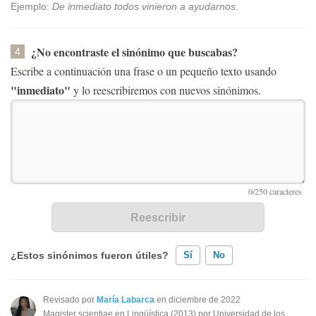
Ejemplo:
De inmediato todos vinieron a ayudarnos.
¿No encontraste el sinónimo que buscabas?
4
Escribe a continuación una frase o un pequeño texto usando
"inmediato"
y lo reescribiremos con nuevos sinónimos.
¿Estos sinónimos fueron útiles?
Sí
No
Existen sinónimos incorrectos
Revisado por
María Labarca
en diciembre de 2022
Magister scientiae en Lingüística (2013) por Universidad de los