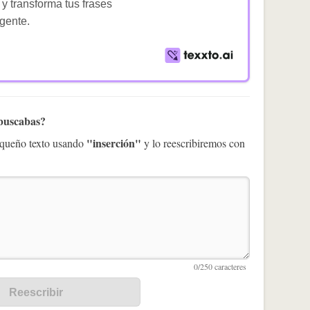
 y transforma tus frases
igente.
 buscabas?
"inserción"
pequeño texto usando
y lo reescribiremos con