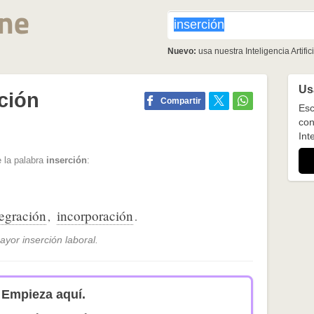
Nuevo:
usa nuestra Inteligencia Artifici
Usa
ción
Compartir
Esc
con
Inte
 la palabra
inserción
:
tegración
incorporación
,
.
yor inserción laboral.
Empieza aquí.