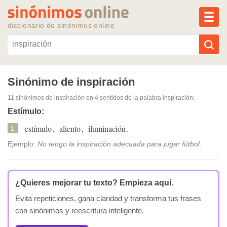
MEN
diccionario de sinónimos online
Reescribir texto con IA
Sinónimo de inspiración
11 sinónimos de inspiración
en 4 sentidos de la palabra
inspiración
:
Sinónimos populares
Estímulo:
estímulo
,
aliento
,
iluminación
.
Temas populares
1
Ejemplo:
No tengo la inspiración adecuada para jugar fútbol.
Temas recientes
¿Quieres mejorar tu texto?
Empieza aquí.
Evita repeticiones, gana claridad y transforma tus frases
con sinónimos y reescritura inteligente.