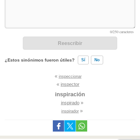
¿Estos sinónimos fueron útiles?
Sí
No
«
inspeccionar
Existen sinónimos incorrectos
«
inspector
Ninguno de los sinónimos presentados me ayudó
inspiración
inspirado
»
Otro
»
inspirador