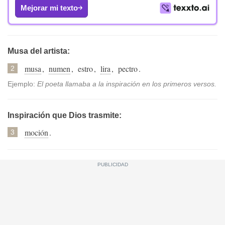
Mejorar mi texto
Musa del artista:
musa
,
numen
,
estro
,
lira
,
pectro
.
2
Ejemplo:
El poeta llamaba a la inspiración en los primeros versos.
Inspiración que Dios trasmite:
moción
.
3