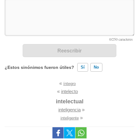
¿Estos sinónimos fueron útiles?
Sí
No
«
íntegro
Existen sinónimos incorrectos
«
intelecto
Ninguno de los sinónimos presentados me ayudó
intelectual
inteligencia
»
Otro
»
inteligente