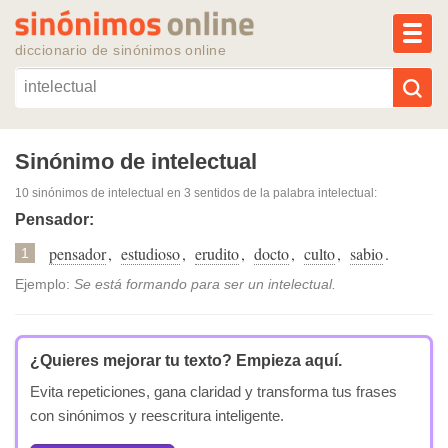
MEN
diccionario de sinónimos online
Reescribir texto con IA
Sinónimo de intelectual
10 sinónimos de intelectual
en 3 sentidos de la palabra
intelectual
:
Sinónimos populares
Pensador:
pensador
,
estudioso
,
erudito
,
docto
,
culto
,
sabio
.
Temas populares
1
Ejemplo:
Se está formando para ser un intelectual.
Temas recientes
¿Quieres mejorar tu texto?
Empieza aquí.
Evita repeticiones, gana claridad y transforma tus frases
con sinónimos y reescritura inteligente.