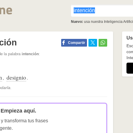
Nuevo:
usa nuestra Inteligencia Artifici
Usa
ción
Compartir
Esc
con
de la palabra
intención
:
Inte
n
designio
,
.
odarla.
Empieza aquí.
 y transforma tus frases
igente.