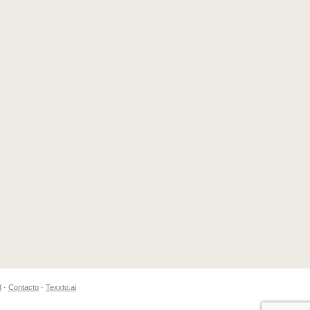
d
·
Contacto
·
Texxto.ai