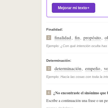
Mejorar mi texto
Finalidad:
finalidad
fin
propósito
o
,
,
,
2
Ejemplo:
¿Con qué intención oculta has
Determinación:
determinación
empeño
vo
,
,
3
Ejemplo:
Hacía las cosas con toda la in
¿No encontraste el sinónimo que
4
Escribe a continuación una frase o un 