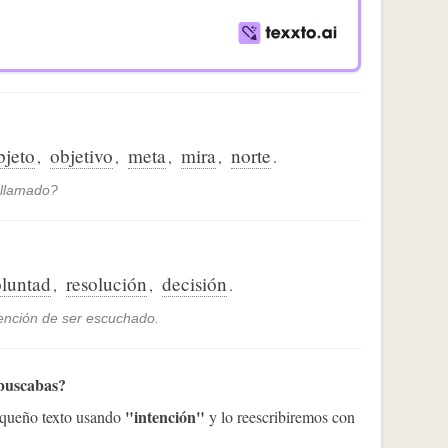
bjeto
objetivo
meta
mira
norte
,
,
,
,
.
 llamado?
luntad
resolución
decisión
,
,
.
tención de ser escuchado.
 buscabas?
"intención"
pequeño texto usando
y lo reescribiremos con