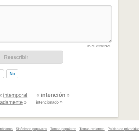
í
No
intención
intemporal
«
«
»
nadamente
»
»
intencionado
ados me ayudó
sinónimos
·
Sinónimos populares
·
Temas populares
·
Temas recientes
·
Política de privacida