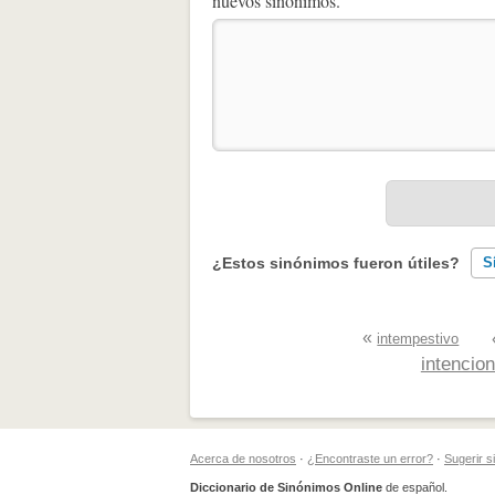
nuevos sinónimos.
¿Estos sinónimos fueron útiles?
S
Existen sinónimos incorrectos
«
intempestivo
intencio
Ninguno de los sinónimos present
Otro
Acerca de nosotros
·
¿Encontraste un error?
·
Sugerir 
Diccionario de Sinónimos Online
de español.