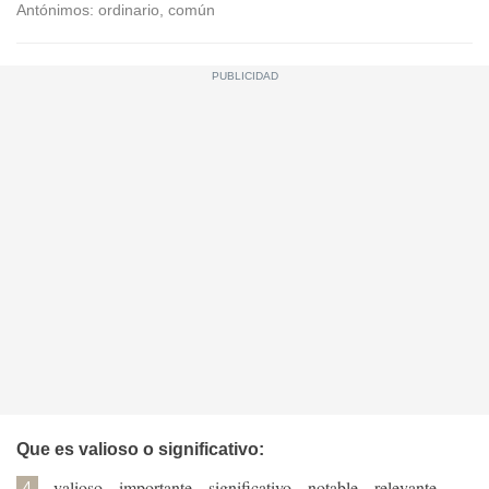
Antónimos: ordinario, común
Que es valioso o significativo:
valioso
,
importante
,
significativo
,
notable
,
relevante
,
4