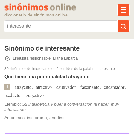
MEN
diccionario de sinónimos online
Reescribir texto con IA
Sinónimo de interesante
Lingüista responsable: María Labarca
Sinónimos populares
30 sinónimos de interesante
en 5 sentidos de la palabra
interesante
:
Temas populares
Que tiene una personalidad atrayente:
atrayente
,
atractivo
,
cautivador
,
fascinante
,
encantador
,
1
Temas recientes
seductor
,
sugestivo
.
Ejemplo:
Su inteligencia y buena conversación la hacen muy
interesante.
Antónimos: indiferente, anodino