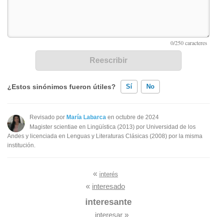
¿Estos sinónimos fueron útiles?
Sí
No
Existen sinónimos incorrectos
Revisado por
María Labarca
en octubre de 2024
Magister scientiae en Lingüística (2013) por Universidad de los
Ninguno de los sinónimos presentados me ayudó
Andes y licenciada en Lenguas y Literaturas Clásicas (2008) por la misma
institución.
Otro
«
interés
«
interesado
interesante
interesar
»