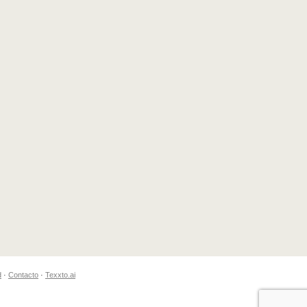
d
·
Contacto
·
Texxto.ai