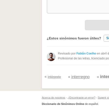
¿Estos sinónimos fueron útiles?
S
Existen sinónimos incorrectos
Revisado por
Fabián Coelho
en abril 
Profesional de las letras, licenciado p
Ninguno de los sinónimos present
Otro
inte
«
interregno
«
«
intérprete
Acerca de nosotros
·
¿Encontraste un error?
·
Sugerir 
Diccionario de Sinónimos Online
de español.