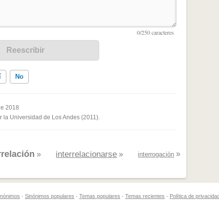
í
No
de 2018
or la Universidad de Los Andes (2011).
ados me ayudó
rrelación
interrelacionarse
»
»
»
interrogación
sinónimos
·
Sinónimos populares
·
Temas populares
·
Temas recientes
·
Política de privacida