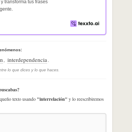
 y transforma tus frases
igente.
fenómenos:
ón
interdependencia
,
.
tre lo que dices y lo que haces.
 buscabas?
"interrelación"
pequeño texto usando
y lo reescribiremos