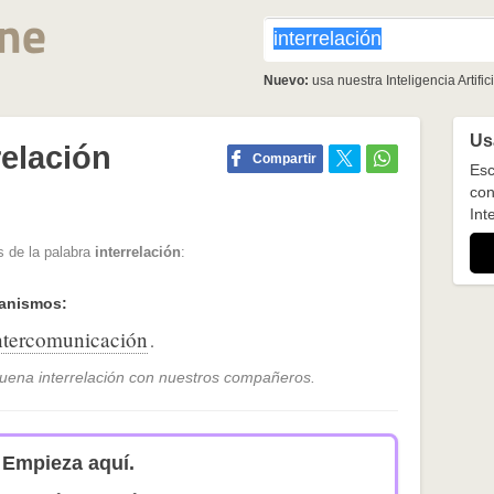
Nuevo:
usa nuestra Inteligencia Artifici
Usa
relación
Compartir
Esc
con
Inte
s de la palabra
interrelación
:
ganismos:
ntercomunicación
.
uena interrelación con nuestros compañeros.
Empieza aquí.