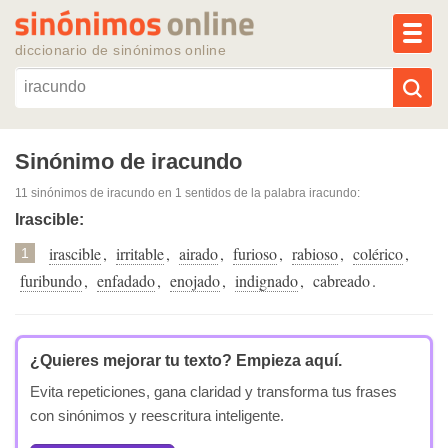
MEN
diccionario de sinónimos online
Reescribir texto con IA
Sinónimo de iracundo
11 sinónimos de iracundo
en 1 sentidos de la palabra
iracundo
:
Sinónimos populares
Irascible:
irascible
,
irritable
,
airado
,
furioso
,
rabioso
,
colérico
,
Temas populares
1
furibundo
,
enfadado
,
enojado
,
indignado
,
cabreado
.
Temas recientes
¿Quieres mejorar tu texto?
Empieza aquí.
Evita repeticiones, gana claridad y transforma tus frases
con sinónimos y reescritura inteligente.